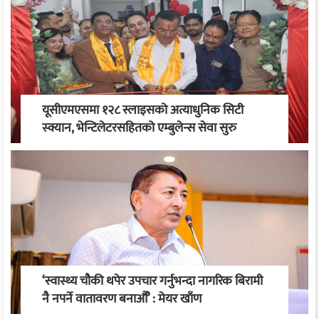
यूसीएमएसमा १२८ स्लाइसको अत्याधुनिक सिटी
स्क्यान, भेन्टिलेटरसहितको एम्बुलेन्स सेवा सुरु
‘स्वास्थ्य चौकी थपेर उपचार गर्नुभन्दा नागरिक बिरामी
नै नपर्ने वातावरण बनाऔँ’ : मेयर खाँण