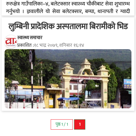
रुरुक्षेत्र गाउँपालिका–४, बलेटक्सार स्वास्थ्य चौकीबाट सेवा शुभारम्भ
गर्नुभयो । ज्ञवालीले यो सेवा बलेटक्सार, बम्घा, थानापती र ग्वादी
क्षेत्रका गर्भवती आमाहरुलाइै केन्द्रमा राखेर सञ्चालन गरिएको
लुम्बिनी प्रादेशिक अस्पतालमा बिरामीको भिड
बताउनुभयो । सक्नेहरु स्तरीय अस्पतालमा हिँडीहाल्ने भएकाले
स्वास्थ्यचौकी गरिब तथा विपन्न परिवारको मात्र हुँदा सेवाहरु थप
स्वास्थ्य समाचार
विस्तार गरेर अगाडी बढिएको ज्ञवालीले बताउनुभयो । सेवाग्राहीलाई
प्रकाशित :
१८ भाद्र २०७९, शनिबार १६:१४
हरेक दुई महिनामा आफ्नै वडामा अल्ट्रासाउण्ड सेवा प्रदान गरिनेछ ।
नियमित सेवा बलेटक्सार स्वास्थ्य चौकीबाट उपलब्ध हुने भएकाले
ग्रामीण भेगका आमाहरुलाई समयमै, सुरक्षित र भरपर्दो स्वास्थ्य सेवा
पुर्‍याउने…
पृष्ठ 1 / 1
1