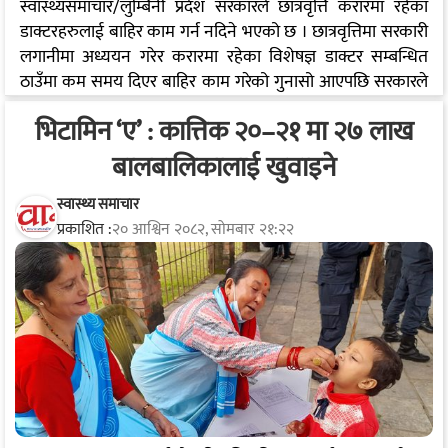
स्वास्थ्यसमाचार/लुम्बिनी प्रदेश सरकारले छात्रवृत्ति करारमा रहेका
डाक्टरहरुलाई बाहिर काम गर्न नदिने भएको छ । छात्रवृत्तिमा सरकारी
लगानीमा अध्ययन गरेर करारमा रहेका विशेषज्ञ डाक्टर सम्बन्धित
ठाउँमा कम समय दिएर बाहिर काम गरेको गुनासो आएपछि सरकारले
एक्सन थालेको लुम्बिनीका स्वास्थ्यमन्त्री खेम सारुले जनाएका छन् ।
भिटामिन ‘ए’ : कात्तिक २०–२१ मा २७ लाख
‘उहाँहरुका लागि सरकारले ठूलो लगानी गरेको छ, त्यसमाथि निश्चित
तलब लिएर काममा खटाएको हो, पाएको तलब बराबरको सेवा त
बालबालिकालाई खुवाइने
दिनुपर्यो नि, सबैतिरबाट यसको गुनासो आएपछि पहिलो चरणमा
विशेषज्ञ क्षेत्रमा करारमा रहेका डक्टरबाट सुरु गरिएको छ’, उनले भने,
स्वास्थ्य समाचार
प्रकाशित :
२० आश्विन २०८२, सोमबार २१:२२
‘स्वास्थ्य मन्त्रालयको कार्यविधिमै टेकेर यो निर्णय गरिएको छ, यसको
कार्यान्वयनका…