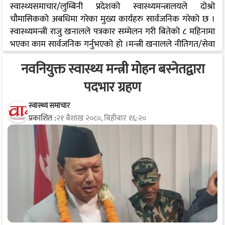
स्वास्थ्यसमाचार/लुम्बिनी प्रदेशको स्वास्थ्यमन्त्रालयले दोश्रो
चौमासिकको अबधिमा गरेका मुख्य कार्यहरु सार्वजनिक गरेको छ ।
स्वास्थ्यमन्त्री राजु खनालले पत्रकार सम्मेलन गरी बितेको ८ महिनामा
भएका काम सार्वजनिक गर्नुभएको हो ।मन्त्री खनालले नीतिगत/सेवा
प्रवाहमा भएका उपलब्धि, जनशक्ति व्यवस्थापन, बजेट खर्चको
नवनियुक्त स्वास्थ्य मन्त्री मोहन बस्नेतद्वारा
अवस्था, सञ्चालनको तयारीमा रहेका कार्यक्रमलगायतको बारेमा
जानकारी गराउनु भयो। यो अवधिमा सिकलसेल थाल्सेमिया र
पदभार ग्रहण
हेमोफिलियाका बिरामीका परिवारहरुको लागि निःशुल्क बिमा
कार्यक्रमको शुरुवात भएको, प्रदेशमा भएको सिकलसेल एनिमियाको
स्वास्थ्य समाचार
प्रकाशित :
२१ बैशाख २०८०, बिहीबार १६:२०
समस्या समाधानको लागि बारबर्दियामा रहेको आरसी मेमोरियल
अस्पताललाई प्रदेशस्तरीय सिकलसेल अस्पतालमा स्तरोन्नति अन्तिम
चरणमा रहेको र त्यसका लागि आवश्यक बजेटसमेत स्थानीय तहमा
हस्तारन्तरण भइसकेको र लमही अस्पतालमा…