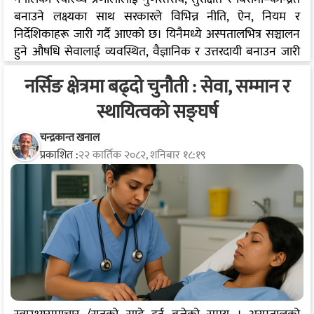
बनाउने लक्ष्यका साथ सरकारले विभिन्न नीति, ऐन, नियम र
निर्देशिकाहरू जारी गर्दै आएको छ। यिनैमध्ये अस्पतालभित्र सञ्चालन
हुने औषधि सेवालाई व्यवस्थित, वैज्ञानिक र उत्तरदायी बनाउन जारी
गरिएको अस्पताल फार्मेसी निर्देशिका एउटा महत्वपूर्ण नीतिगत
नर्सिङ क्षेत्रमा बढ्दो चुनौती : सेवा, सम्मान र
दस्तावेज हो। यसले अस्पताल फार्मेसीको संरचना, सञ्चालन प्रणाली,
योग्य जनशक्ति, औषधि व्यवस्थापन, बिरामी परामर्श तथा औषधिको
स्थायित्वको सङ्घर्ष
सुरक्षित र विवेकपूर्ण प्रयोगलाई संस्थागत गर्ने स्पष्ट मार्गनिर्देशन गरेको
छ। तर विडम्बना, सरकारले आफैं जारी गरेको निर्देशिकालाई पूर्ण
चन्द्रकान्त खनाल
प्रकाशित :
२२ कार्तिक २०८२, शनिबार १८:१९
रूपमा कार्यान्वयन गर्नुको सट्टा सरकारी अस्पतालहरूमा पुनः ‘सुलभ
फार्मेसी’ जस्ता समान प्रकृतिका संरचना विस्तार गर्ने चर्चा…