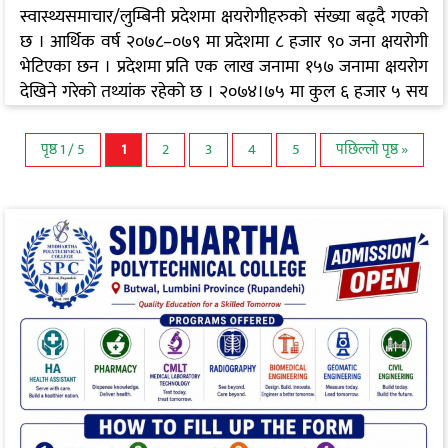
स्वास्थ्यसमाचार/लुम्बिनी प्रदेशमा क्षयरोगीहरुको संख्या बढ्दै गएको
छ । आर्थिक वर्ष २०७८–०७९ मा प्रदेशमा ८ हजार ९० जना क्षयरोगी
भेटिएका छन । प्रदेशमा प्रति एक लाख जनामा १५७ जनामा क्षयरोग
देखिने गरेको तथ्यांक रहेको छ । २०७४।७५ मा कुल ६ हजार ५ सय
८६ जना र प्रति १ लाखमा १३४ जना, २०७५/७६ मा कुल ५ हजार ९
सय ८ड जना र प्रति एक लाखमा १२० जना, २०७६।७७ मा कुल ५
पृष्ठ 1 / 5
1
2
3
4
5
पछिल्लो पृष्ठ »
हजार ६ सय ६५ जना र प्रति एक लाखमा ११२ जना क्षयरोगी रहेका
थिए । आर्थिक वर्ष २०७७/७८ मा कूल ५…