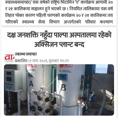
स्वास्थ्यसमाचार/ यस वर्षको राष्ट्रिय भिटामिन ‘ए’ कार्यक्रम आगामी २०
र २१ कात्तिकमा सञ्चालन हुने भएको छ । नियमित तालिकामा यस वर्ष
तिहार परेका कारण पहिलो चरणको कार्यक्रम २० र २१ कात्तिकमा तय
गरिएको स्वास्थ्य सेवा विभाग अन्तर्गतको परिवार कल्याण
महाशाखाले जनाएको छ । महाशाखाले दुई दिने अभियानमा पाँच
दक्ष जनशक्ति नहुँदा पाल्पा अस्पतालमा रहेको
वर्षमुनिका करिब २७ लाख बालबालिकालाई भिटामिन ‘ए’ र २४ लाख
बालबालिकालाई जुकाको औषधी खुवाइने लक्ष्य लिएको छ । यस्तै ६
अक्सिजन प्लान्ट बन्द
महिनाभन्दा माथिका बालबालिकालाई ‘बाल भिटा’ पोषणयुक्त आहार
दिइँदै छ । नियमित खोप लगाउन छुटेका ५ वर्षमुनिका बालबालिका
स्वास्थ्य समाचार
प्रकाशित :
९ माघ २०८१, बुधबार १९:२९
पनि खोप दिइने महाशाखाले जनाएको…