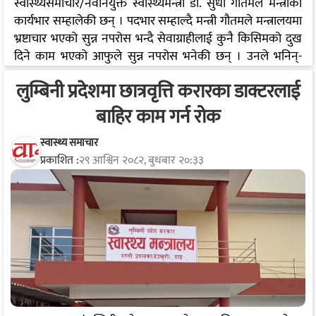
स्वास्थ्यसमाचार/नवनियुक्त स्वास्थ्यमन्त्री डा. सुधा गौतमले मन्त्रीको
कार्यभार सम्हालेकी छन् । पदभार सम्हाल्दै मन्त्री गौतमले मन्त्रालयमा
भ्रष्टाचार भएको सुन्न नपरोस भन्दै सेवाग्राहीलाई कुनै किसिमको दुख
दिने काम भएको आफुले सुन्न नपरोस भनेकी छन् । उनले भनिन्-
‘जेनजी आन्दोलन भ्रष्टाचार बढेको र सुशासन नभएकोले भएको हो ।
लुम्बिनी प्रदेशमा छात्रवृत्ति करारका डाक्टरलाई
कुनै पनि तहमा कतैबाट भ्रष्टाचार भएको सुन्न नपरोस । भ्रष्टाचार
आर्थिक रुपमा हुन्छ र प्रशासनिक रुपमा हुन्छ । त्यो नहोस् ।’ उनले
बाहिर काम गर्न रोक
अहिले देशको मुहान सफा रहेको र अहिलेको अवस्थामा यो भन्दा राम्रो
व्यक्ति देशले पाउन नसक्ने बताउदै आफुहरुले सकेसम्म राम्रो काम
स्वास्थ्य समाचार
प्रकाशित :
२९ आश्विन २०८२, बुधबार २०:३३
गर्ने बताएकी छन्…