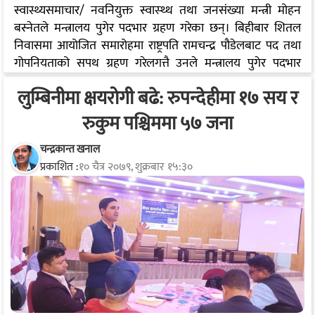
स्वास्थ्यसमाचार/ नवनियुक्त स्वास्थ्थ तथा जनसंख्या मन्त्री मोहन
बस्नेतले मन्त्रालय पुगेर पदभार ग्रहण गरेका छन्। बिहीबार शितल
निवासमा आयोजित समारोहमा राष्ट्रपति रामचन्द्र पौडेलबाट पद तथा
गोपनियताको सपथ ग्रहण गरेलगत्तै उनले मन्त्रालय पुगेर पदभार
सम्हालेका हुन्। मन्त्री बस्नेतलाई प्रधानमन्त्री पुष्पकमल दाहाल
लुम्बिनीमा क्षयरोगी बढे: रुपन्देहीमा १७ सय र
प्रचण्डको सिफारिसमा बुधबार राष्ट्रपति भण्डारीले स्वास्थ्यमन्त्री नियुक्त
गरेका थिए। पदभार ग्रहणअघि मन्त्री बस्नेतलाई मन्त्रालयका
रुकुम पश्चिममा ५७ जना
कर्मचारीहरूले स्वागत गरेका छन्।
चन्द्रकान्त खनाल
प्रकाशित :
१० चैत्र २०७९, शुक्रबार १५:३०