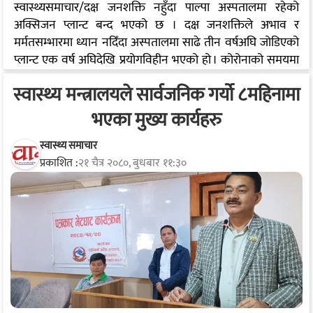
स्वास्थ्यसमाचार/दक्ष जनशक्ति नहुँदा पाल्पा अस्पतालमा रहेको
अक्सिजन प्लान्ट बन्द भएको छ । दक्ष जनशक्तिले अभाव र
मर्मतसम्भारमा ध्यान नदिँदा अस्पतालमा साढे तीन वर्षअघि जोडिएको
प्लान्ट एक वर्ष अघिदेखि प्रयोगविहीन भएको हो । कोरोनाको समयमा
संघीय सरकारबाट बजेट विनियोजन भई निमार्ण भएको अक्सिजन
स्वास्थ्य मन्त्रालयले सार्वजनिक गर्यो ८महिनामा
प्लान्ट हाल बिग्रिएर थन्किएको छ ।२०७८भदौमा अक्सिजन प्लान्ट
जडान गरिएको थियो ।संघीय सरकार अन्तर्गत अर्थ मन्त्रालयले २०७८
भएका मुख्य कार्यहरु
जेठमा अक्सिजन प्लान्ट सञ्चालनका लागि एक करोड ५० लाख बजेट
स्वीकृत गरेको थियो । सरकारले स्वीकृत गरेको रकमबाट अक्सिजन
स्वास्थ्य समाचार
प्रकाशित :
२१ चैत्र २०८०, बुधबार ११:३०
उत्पादन गर्ने मेसिनहरु खरिद गरि प्लान्ट सञ्चालनमा ल्याइएको थियो ।
प्लान्टका लागि अस्पताल नजिकै…