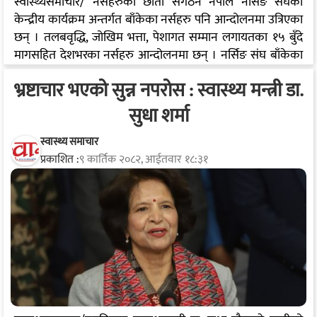
स्वास्थ्यसमाचार/ नर्सहरुको छाता संगठन नेपाल नर्सिङ संघको
केन्द्रीय कार्यक्रम अन्तर्गत बाँकेका नर्सहरु पनि आन्दोलनमा उत्रिएका
छन् । तलबवृद्धि, जोखिम भत्ता, पेशागत सम्मान लगायतका १५ बुँदे
मागसहित देशभरका नर्सहरु आन्दोलनमा छन् । नर्सिङ संघ बाँकेका
अध्यक्ष शिला शर्माका अनुसार, केन्द्रीय कार्यक्रम अन्तर्गत बाँकेका
भ्रष्टाचार भएको सुन्न नपरोस : स्वास्थ्य मन्त्री डा.
नर्सहरु पनि आन्दोलनमा उत्रिएका छन् । उनीहरुले आज हातमा
कालोपट्टी बाँधेर काम गरे । १२ गतेदेखि भने उनीहरुले आन्दोलनलाई
सुधा शर्मा
थप सशक्त बनाउँदै २ घण्टा आकास्मिक बाहेकको सेवा ठप्प पार्ने
घोषणा गरेका छन् । संघले सार्वजनिक सेवामा कार्यरत नर्सहरुका
स्वास्थ्य समाचार
प्रकाशित :
९ कार्तिक २०८२, आईतवार १८:३१
लागि सार्वजनिक बिदा, चाडपर्व र अन्य विशेष दिनहरुमा एक दिन…