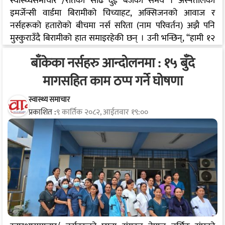
स्वास्थ्यसमाचार /रातको साढे दुई बजेको समय । अस्पतालको
इमर्जेन्सी वार्डमा बिरामीको चिच्याहट, अक्सिजनको आवाज र
नर्सहरूको हतारोको बीचमा नर्स सरिता (नाम परिवर्तन) अझै पनि
मुस्कुराउँदै बिरामीको हात समाइरहेकी छन् । उनी भन्छिन्, “हामी १२
घण्टा सिफ्टमा उभिन्छौं, कहिलेकाहीँ त खाना खान पनि फुर्सद हुँदैन ।
बाँकेका नर्सहरु आन्दोलनमा : १५ बुँदे
तर हाम्रो सेवा देख्ने कोही छैन ।” यो कथन हजारौं नेपाली नर्सहरूको
साझा आवाज हो – समर्पणले भरिएको, तर सम्मान र सुरक्षाको
मागसहित काम ठप्प गर्ने घोषणा
खोजीमा संघर्षरत आवाज । नर्सिङ क्षेत्र नेपालमा स्वास्थ्य सेवाको
मेरुदण्ड हो । बिरामीको हेरचाहदेखि उपचार, परामर्श र
स्वास्थ्य समाचार
प्रकाशित :
९ कार्तिक २०८२, आईतवार १९:००
पुनस्र्थापनासम्म, नर्सहरूको भूमिका अनिवार्य छ ।…