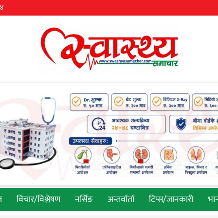
३४
ल
विचार/विश्लेषण
नर्सिङ
अन्तर्वार्ता
टिप्स/जानकारी
भान