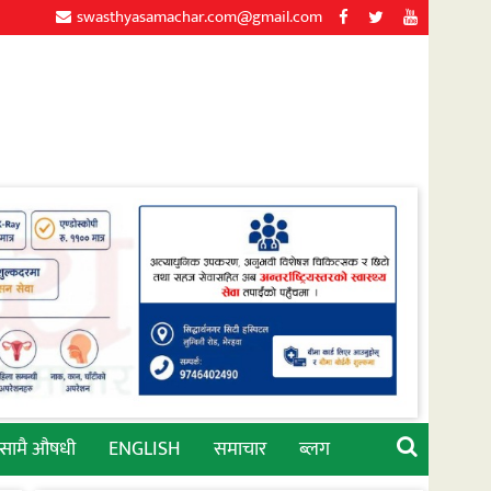
swasthyasamachar.com@gmail.com
्सामै औषधी
ENGLISH
समाचार
ब्लग