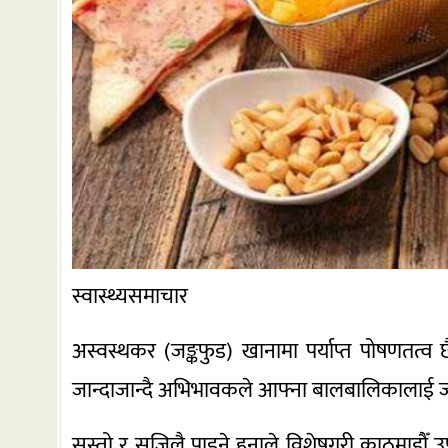
स्वास्थ्यसमाचार
अस्वस्थकर (जङ्कफुड) खानामा पर्याप्त पोषणतत्व 
जान्दाजान्दै अभिभावकले आफ्ना बालबालिकालाई जङ
सस्तो र सजिलै पाइने हुनाले विशेषगरी काठमाड