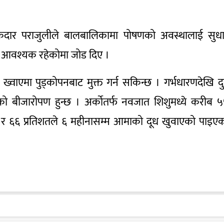
केदार पराजुलीले बालबालिकामा पोषणको अवस्थालाई सुध
 आवश्यक रहेकोमा जोड दिए ।
्वाएमा पुड्कोपनबाट मुक्त गर्न सकिन्छ । गर्भधारणदेखि द
ो बीजारोपण हुन्छ । अर्काेतर्फ नवजात शिशुमध्ये करीब 
दूध र ६६ प्रतिशतले ६ महीनासम्म आमाको दूध खुवाएको पाइए