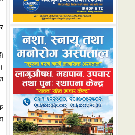
ार
ती
 ।
्त
।
िक
का