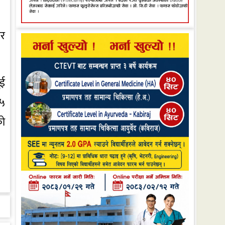
ार
ुई
५५
को