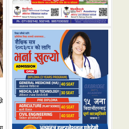
ने
मा