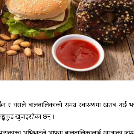
छैन र यसले बालबालिकाको समग्र स्वास्थ्यमा खराब गर्छ भन्
्कफुड खुवाइरहेका छन् ।
ौँ उपत्यकाका अभिभावले आफ्ना बालबालिकालाई खाजाका रूप