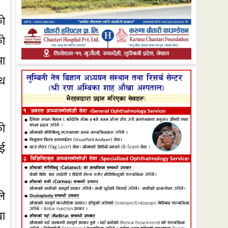
को
को
मा
ेध
को
ाई
ले
या