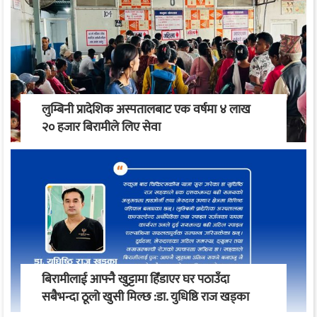
लुम्बिनी प्रादेशिक अस्पतालबाट एक वर्षमा ४ लाख
२० हजार बिरामीले लिए सेवा
बिरामीलाई आफ्नै खुट्टामा हिँडाएर घर पठाउँदा
सबैभन्दा ठूलो खुसी मिल्छ :डा. युधिष्ठि राज खड्का