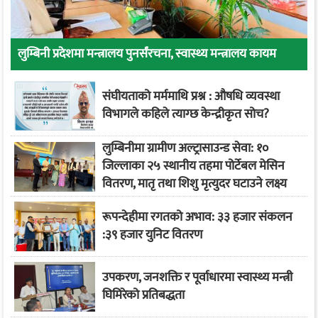
लुम्बिनी प्रदेशमा मन्त्रालय पुनर्संरचना, स्वास्थ्य मन्त्रालय कायम
संघीयताको मर्ममाथि प्रश्न : औषधि व्यवस्था
विभागले कहिले त्याग्छ केन्द्रीकृत सोच?
लुम्बिनीमा ग्रामीण अल्ट्रासाउन्ड सेवा: १०
जिल्लाका २५ स्थानीय तहमा पोर्टेबल मेसिन
वितरण, मातृ तथा शिशु मृत्युदर घटाउने लक्ष्य
रूपन्देहीमा रगतको अभाव: ३३ हजार संकलन
:३९ हजार युनिट वितरण
उपकरण, जनशक्ति र पूर्वाधारमा स्वास्थ्य मन्त्री
घिमिरेको प्रतिबद्धता