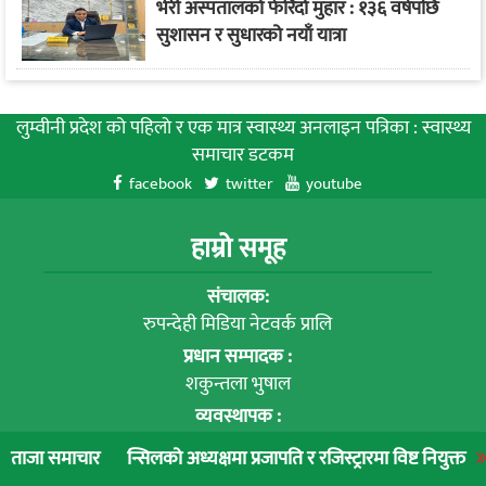
भेरी अस्पतालको फेरिँदो मुहार : १३६ वर्षपछि
सुशासन र सुधारको नयाँ यात्रा
लुम्वीनी प्रदेश को पहिलाे र एक मात्र स्वास्थ्य अनलाइन पत्रिका : स्वास्थ्य
समाचार डटकम
facebook
twitter
youtube
हाम्रो समूह
संचालक:
रुपन्देही मिडिया नेटवर्क प्रालि
प्रधान सम्पादक :
शकुन्तला भुषाल
व्यवस्थापक :
गोकर्ण ज्ञवाली'प्रकास'
न्सिलको अध्यक्षमा प्रजापति र रजिस्ट्रारमा विष्ट नियुक्त
लुम्बिनी प्रादेश
ताजा समाचार