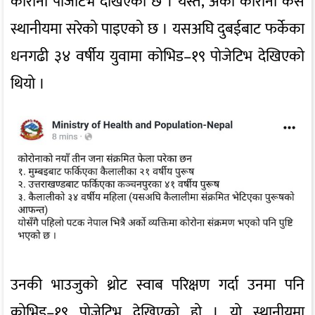
कोरोना पोजेटिभ देखिएको छ । यस्तै, अर्को कोरोना केस
स्थानीयमा सरेको पाइएको छ । यसअघि दुबईबाट फर्केका
धनगढी ३४ वर्षीय युवामा कोभिड–१९ पोजेटिभ देखिएको
थियो ।
उनकी भाउजुको थ्रोट स्वाब परिक्षण गर्दा उनमा पनि
कोभिड–१९ पोजेटिभ देखिएको हो । यो स्थानीयमा