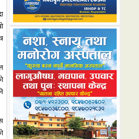
दा
रो
्र
ाल
को
ने
ास
को