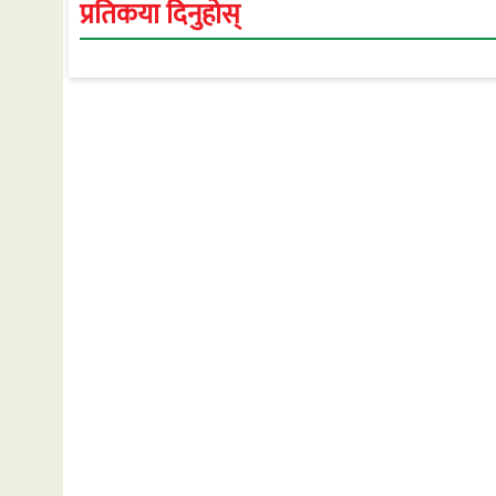
प्रतिकया दिनुहोस्
रूपान्तरण सम्म