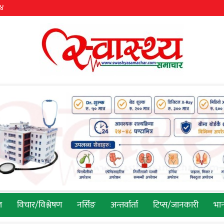
३४
ल
विचार/विश्लेषण
नर्सिङ
अन्तर्वार्ता
टिप्स/जानकारी
भान