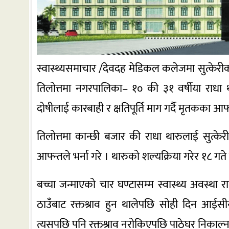
स्वास्थ्यसमाचार /देवदह मेडिकल कलेजमा सुत्केरी
तिलोत्तमा नगरपालिका– १० की ३१ वर्षीया राध
दोषीलाई कारबाही र क्षतिपूर्ति माग गर्दै मृतकका आफन्
तिलोत्तमा कान्छी बजार की राधा थारुलाई सुत्केर
आफ्न्तले भर्ना गरे । थारुको शल्यक्रिया गरेर १८ ग
बच्चा जन्माएको चार घण्टासम्म स्वास्थ्य अवस्था 
ठाउँबाट रक्तश्राव हुन थालेपछि सोही दिन आईसीय
त्यसपछि पनि रक्तश्राव नरोकिएपछि पाठेघर निकाल्न 