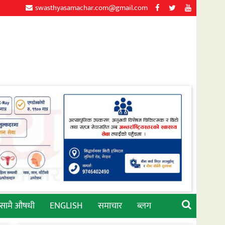
swasthyasamachar.com@gmail.com
्सामै औषधी
ENGLISH
समाचार
ब्लग