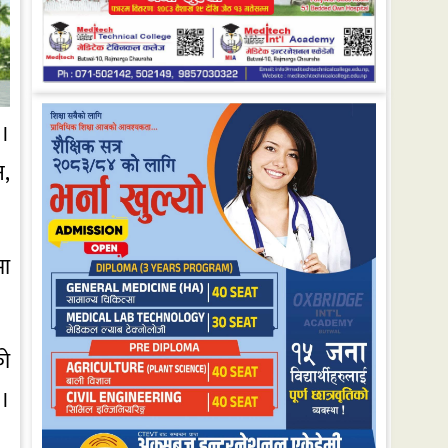
 ।
न,
मा
को
 ।