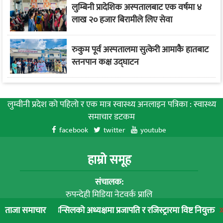
लुम्बिनी प्रादेशिक अस्पतालबाट एक वर्षमा ४
लाख २० हजार बिरामीले लिए सेवा
रुकुम पूर्व अस्पतालमा सुत्केरी आमाकै हातबाट
स्तनपान कक्ष उद्घाटन
लुम्वीनी प्रदेश को पहिलाे र एक मात्र स्वास्थ्य अनलाइन पत्रिका : स्वास्थ्य
समाचार डटकम
facebook
twitter
youtube
हाम्रो समूह
संचालक:
रुपन्देही मिडिया नेटवर्क प्रालि
प्रधान सम्पादक :
उन्सिलको अध्यक्षमा प्रजापति र रजिस्ट्रारमा विष्ट नियुक्त
लुम्बिनी प्रादे
ताजा समाचार
शकुन्तला भुषाल