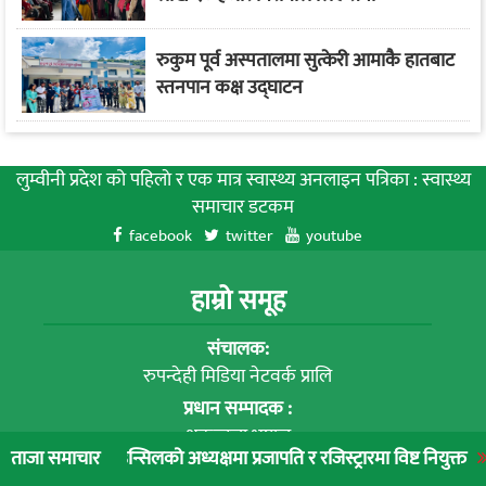
रुकुम पूर्व अस्पतालमा सुत्केरी आमाकै हातबाट
स्तनपान कक्ष उद्घाटन
लुम्वीनी प्रदेश को पहिलाे र एक मात्र स्वास्थ्य अनलाइन पत्रिका : स्वास्थ्य
समाचार डटकम
facebook
twitter
youtube
हाम्रो समूह
संचालक:
रुपन्देही मिडिया नेटवर्क प्रालि
प्रधान सम्पादक :
शकुन्तला भुषाल
न्सिलको अध्यक्षमा प्रजापति र रजिस्ट्रारमा विष्ट नियुक्त
लुम्बिनी प्रादेश
ताजा समाचार
व्यवस्थापक :