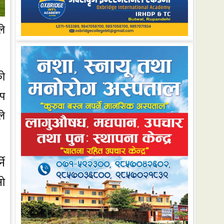
ले
को
ोप
ले
ने
नो