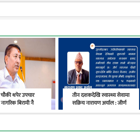
्य चौकी थपेर उपचार
तीन दशकदेखि स्वास्थ्य सेवामा
दा नागरिक बिरामी नै
सक्रिय नारायण अर्याल : जीर्ण
ातावरण बनाऔँ’ : मेयर
स्वास्थ्य चौकीदेखि
गाउँपालिकाको स्वास्थ्य
रूपान्तरण सम्म