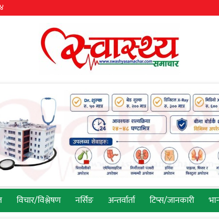
३४
ल
विचार/विश्लेषण
नर्सिङ
अन्तर्वार्ता
टिप्स/जानकारी
भान