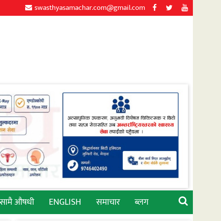
swasthyasamachar.com@gmail.com
्सामै औषधी
ENGLISH
समाचार
ब्लग