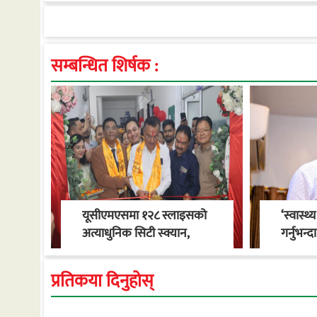
सम्बन्धित शिर्षक :
यूसीएमएसमा १२८ स्लाइसको
‘स्वास्थ
अत्याधुनिक सिटी स्क्यान,
गर्नुभन्
भेन्टिलेटरसहितको एम्बुलेन्स
नपर्ने व
सेवा सुरु
खाँण
प्रतिकया दिनुहोस्