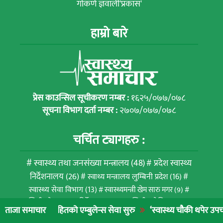
गोकर्ण ज्ञवाली'प्रकास'
हाम्रो बारे
प्रेस काउन्सिल सूचीकरण नम्बर :
१६२५/०७७/०७८
सूचना विभाग दर्ता नम्बर :
२७०७/०७७/०७८
चर्चित ट्यागहरु :
स्वास्थ्य तथा जनसंख्या मन्त्रालय
(48)
प्रदेश स्वास्थ्य
निर्देशनालय
(26)
स्वाथ्य मन्त्रालय लुम्बिनी प्रदेश
(16)
स्वास्थ्य सेवा विभाग
(13)
स्वास्थ्यमन्त्री खेम सारु मगर
(9)
लुम्बिनी प्रदेश स्वास्थ्य निर्देशनालय
(9)
लुम्बिनी प्रादेशिक अस्पताल
ितको एम्बुलेन्स सेवा सुरु
‘स्वास्थ्य चौकी थपेर उपचार गर्नुभन्दा नागर
ताजा समाचार
(8)
डा.तोसिमा कार्की
(7)
बुटवल उपमहानगरपालिका
(7)