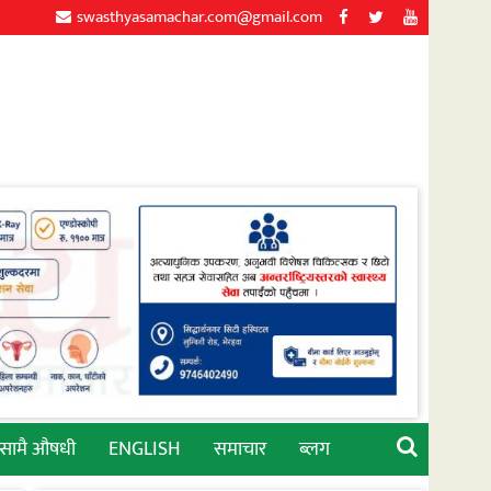
swasthyasamachar.com@gmail.com
्सामै औषधी
ENGLISH
समाचार
ब्लग