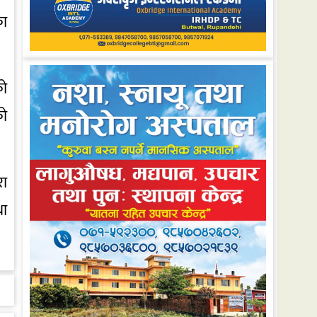
का
को
को
रा
था