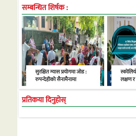
सम्बन्धित शिर्षक :
सुरक्षित ग्यास प्रयोगमा जोड :
स्कोलिय
रुपन्देहीको सैनामैनामा
लक्षण 
जनचेतनामूलक प्रशिक्षण
सम्पन्न
प्रतिकया दिनुहोस्