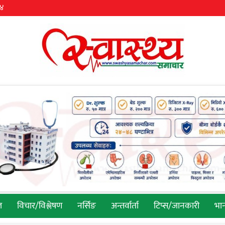
३४
ल
विचार/विश्लेषण
नर्सिङ
अन्तर्वार्ता
टिप्स/जानकारी
भान