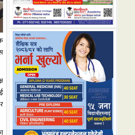
एक
ास
्ष
ाई
 र
का