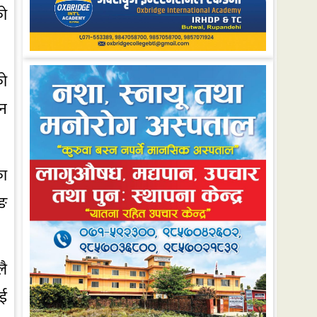
को
को
िन
का
कङ
लै
ाई