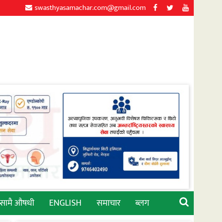
swasthyasamachar.com@gmail.com
्सामै औषधी
ENGLISH
समाचार
ब्लग