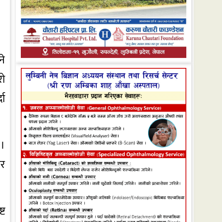
ने
रो
दा
 ।
ार
्ट