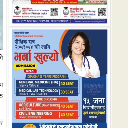
को
षण
रु
 र