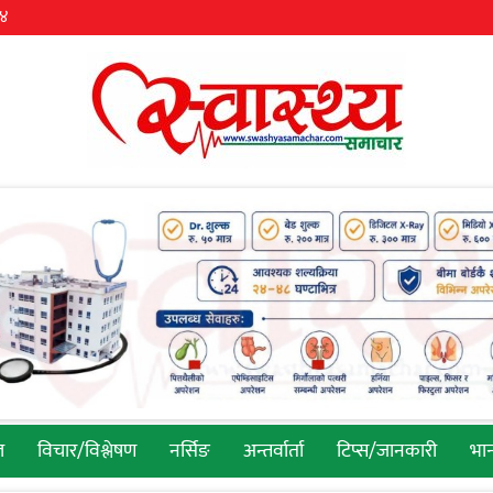
३४
ल
विचार/विश्लेषण
नर्सिङ
अन्तर्वार्ता
टिप्स/जानकारी
भान