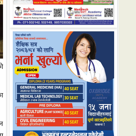
को
का
ान
आए