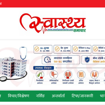
३४
ल
विचार/विश्लेषण
नर्सिङ
अन्तर्वार्ता
टिप्स/जानकारी
भान