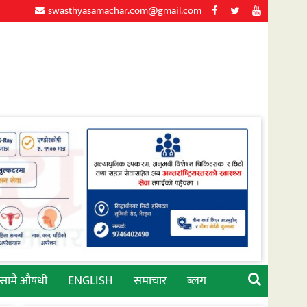
swasthyasamachar.com@gmail.com
्सामै औषधी
ENGLISH
समाचार
ब्लग