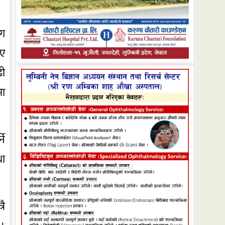
ोग
ाए
ढी
मा
ने
था
रै