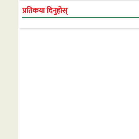
गाउँपालिकाको स्वास्थ्य
प्रतिकया दिनुहोस्
रूपान्तरण सम्म