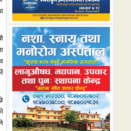
था
छौ
मा
िव
ने
ने
को
ले