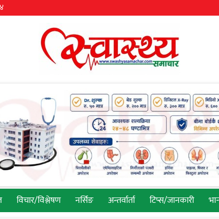
३४
ल
विचार/विश्लेषण
नर्सिङ
अन्तर्वार्ता
टिप्स/जानकारी
भान