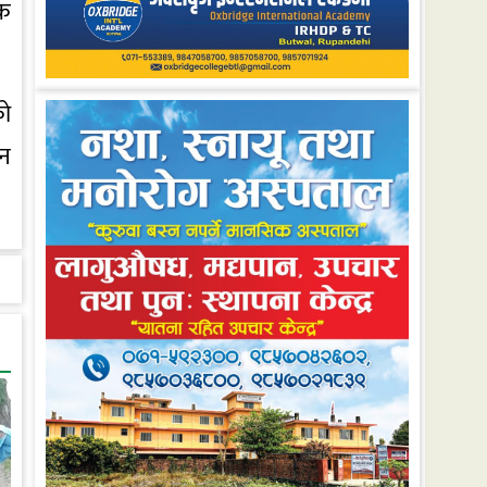
सक
को
उन