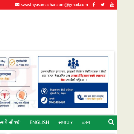
swasthyasamachar.com@gmail.com
्सामै औषधी
ENGLISH
समाचार
ब्लग