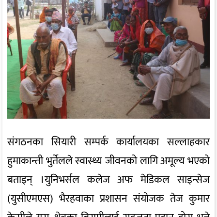
संगठनका सियारी सम्पर्क कार्यालयका सल्लाहकार
हुमाकान्ती भुर्तेलले स्वास्थ्य जीवनको लागि अमूल्य भएको
बताइन् ।युनिभर्सल कलेज अफ मेडिकल साइन्सेज
(युसीएमएस) भैरहवाका प्रशासन संयोजक तेज कुमार