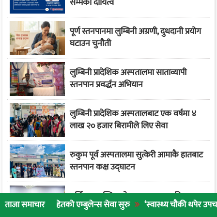
सम्मको दायित्व
पूर्ण स्तनपानमा लुम्बिनी अग्रणी, दुधदानी प्रयोग
घटाउन चुनौती
लुम्बिनी प्रादेशिक अस्पतालमा साताव्यापी
स्तनपान प्रवर्द्धन अभियान
लुम्बिनी प्रादेशिक अस्पतालबाट एक वर्षमा ४
लाख २० हजार बिरामीले लिए सेवा
रुकुम पूर्व अस्पतालमा सुत्केरी आमाकै हातबाट
स्तनपान कक्ष उद्घाटन
नर्सिङ काउन्सिलको अध्यक्षमा प्रजापति र
सहितको एम्बुलेन्स सेवा सुरु
‘स्वास्थ्य चौकी थपेर उपचार गर्नुभन्दा ना
ताजा समाचार
रजिस्ट्रारमा विष्ट नियुक्त