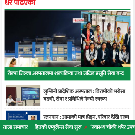
धेरै पढिएको
रोल्पा जिल्ला अस्पतालमा शल्यक्रिया तथा जटिल प्रसूति सेवा बन्द
लुम्बिनी प्रादेशिक अस्पताल : बिरामीको भरोसा
बढ्यो, सेवा र प्रविधिले फेर्‍यो स्वरूप
स्तनपान : आमाको मात्र होइन, परिवार देखि राज्य
सम्मको दायित्व
तको एम्बुलेन्स सेवा सुरु
‘स्वास्थ्य चौकी थपेर उपचार गर्नुभन्दा नागरि
ताजा समाचार