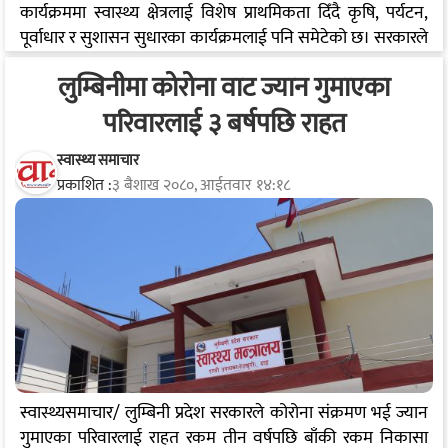
कार्यक्रममा स्वास्थ्य क्षेत्रलाई विशेष प्राथमिकता दिँदै कृषि, पर्यटन,
पूर्वाधार र सुशासन सुधारका कार्यक्रमलाई पनि समेटेको छ। सरकारले
दुर्गम क्षेत्रका गर्भवती तथा सुत्केरी महिलाका लागि निःशुल्क एम्बुलेन्स
लुम्बिनीमा कोरोना वाट ज्यान गुमाएका
र हवाई उद्धार सेवा सञ्चालन गर्ने घोषणा गरेको छ। साथै राप्ती
प्रादेशिक अस्पताललाई २०० शय्याको अस्पतालमा स्तरोन्नति गरिने
परिवारलाई ३ बर्षपछि राहत
नीति लिइएको छ। स्वास्थ्य सेवा पहुँच विस्तार र सेवा गुणस्तर
सुधारलाई प्राथमिकतामा राखिएको जनाइएको छ। स्वास्थ्यसँगै कृषि
स्वास्थ्य समाचार
प्रकाशित :
३ बैशाख २०८०, आईतवार १४:१८
क्षेत्रमा ‘एक पालिका–एक अर्गानिक/रैथाने बाली’ नीति लागू गरिने
भएको छ भने विभिन्न जिल्लामा…
स्वास्थ्यसमाचार/ लुम्बिनी प्रदेश सरकारले कोरोना संक्रमण भई ज्यान
गुमाएका परिवारलाई राहत रकम तीन वर्षपछि बाँकी रकम निकासा