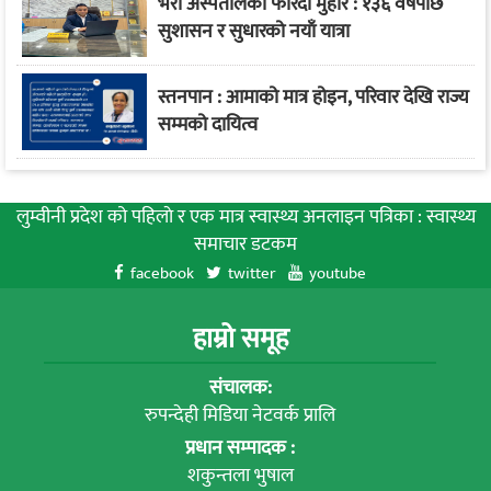
भेरी अस्पतालको फेरिँदो मुहार : १३६ वर्षपछि
सुशासन र सुधारको नयाँ यात्रा
स्तनपान : आमाको मात्र होइन, परिवार देखि राज्य
सम्मको दायित्व
लुम्वीनी प्रदेश को पहिलाे र एक मात्र स्वास्थ्य अनलाइन पत्रिका : स्वास्थ्य
समाचार डटकम
facebook
twitter
youtube
हाम्रो समूह
संचालक:
रुपन्देही मिडिया नेटवर्क प्रालि
प्रधान सम्पादक :
शकुन्तला भुषाल