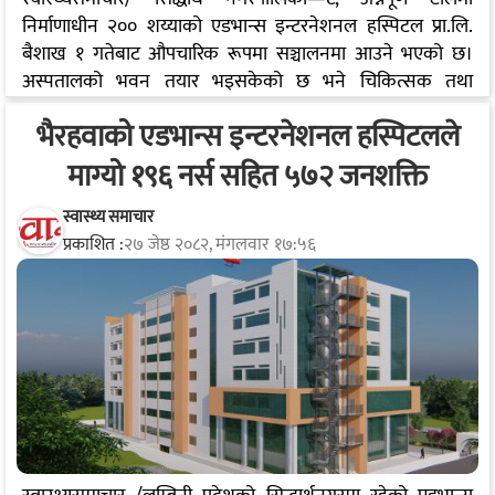
निर्माणाधीन २०० शय्याको एडभान्स इन्टरनेशनल हस्पिटल प्रा.लि.
बैशाख १ गतेबाट औपचारिक रूपमा सञ्चालनमा आउने भएको छ।
अस्पतालको भवन तयार भइसकेको छ भने चिकित्सक तथा
कर्मचारीको नियुक्ति पनि पूरा भइसकेको अस्पताल ब्यबस्थापनले
भैरहवाको एडभान्स इन्टरनेशनल हस्पिटलले
जनाएको छ । अस्पतालमा ४ अर्ब ५० करोड रुपैयाँ लागतमा सात
तलाको अत्याधुनिक भवनमा सेवा निमार्ण गरिएको छ। हस्पिटलमा
माग्यो १९६ नर्स सहित ५७२ जनशक्ति
न्यूरोलोजी, कार्डियोलोजी, अर्थोपेडिक्स, अब्स-गाइनोकोलोजी
लगायतका विशेषज्ञ सेवा उपलब्ध हुनेछ। रेडियोलोजी, प्याथोलोजी,
स्वास्थ्य समाचार
प्रकाशित :
२७ जेष्ठ २०८२, मंगलवार १७:५६
अल्ट्रासाउण्ड, इसिजी, इको कार्डियोग्राफी, इण्डोस्कोपी, ब्रोंन्कोस्कोपी,
कोलोनोस्कोपी जस्ता अत्याधुनिक परीक्षण तथा उपचार सुविधा पनि
उपलब्ध गराइने अस्पतालका अध्यक्ष कमल भण्डारीले बताउनु भयो।
उहाले भन्नु…