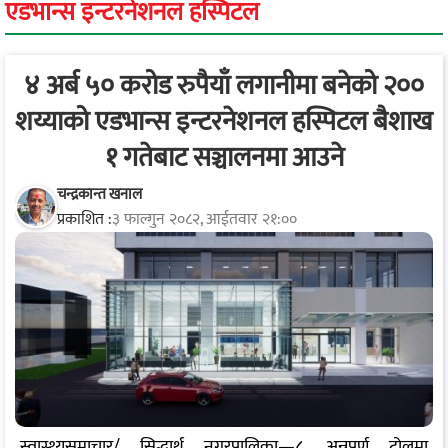
एडभान्स इन्टरनेशनल हस्पिटल
४ अर्ब ५० करोड रुपैयाँ लगानीमा बनेको २००
शय्याको एडभान्स इन्टरनेशनल हस्पिटल बैशाख
१ गतेबाट सञ्चालनमा आउने
चन्द्रकान्त खनाल
प्रकाशित :
३ फाल्गुन २०८२, आईतवार २१:००
स्वास्थ्यसमाचार/ सिद्धार्थ नगरपालिका—८, अन्नपूर्ण टोलमा