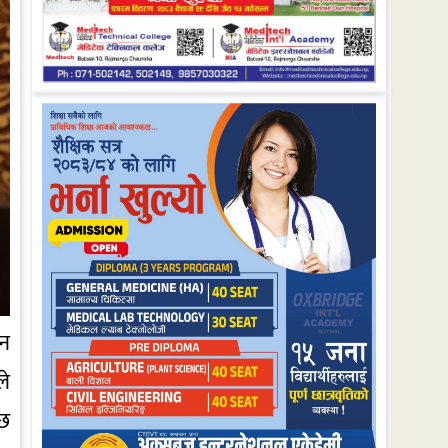
्न
ले
 छ