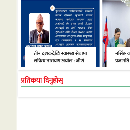
तीन दशकदेखि स्वास्थ्य सेवामा
नर्सिङ 
सक्रिय नारायण अर्याल : जीर्ण
प्रजापति 
स्वास्थ्य चौकीदेखि
नियुक्त
गाउँपालिकाको स्वास्थ्य
प्रतिकया दिनुहोस्
रूपान्तरण सम्म