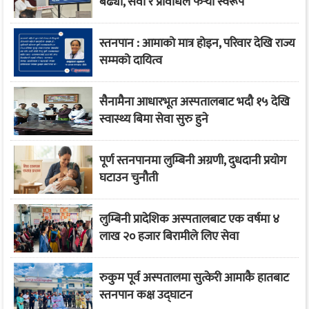
बढ्यो, सेवा र प्रविधिले फेर्‍यो स्वरूप
स्तनपान : आमाको मात्र होइन, परिवार देखि राज्य
सम्मको दायित्व
सैनामैना आधारभूत अस्पतालबाट भदौ १५ देखि
स्वास्थ्य बिमा सेवा सुरु हुने
पूर्ण स्तनपानमा लुम्बिनी अग्रणी, दुधदानी प्रयोग
घटाउन चुनौती
लुम्बिनी प्रादेशिक अस्पतालबाट एक वर्षमा ४
लाख २० हजार बिरामीले लिए सेवा
रुकुम पूर्व अस्पतालमा सुत्केरी आमाकै हातबाट
स्तनपान कक्ष उद्घाटन