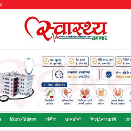
३४
ल
विचार/विश्लेषण
नर्सिङ
अन्तर्वार्ता
टिप्स/जानकारी
भान