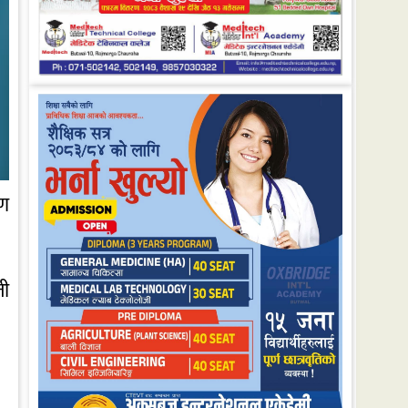
मण
ती