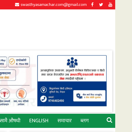
swasthyasamachar.com@gmail.com
्सामै औषधी
ENGLISH
समाचार
ब्लग