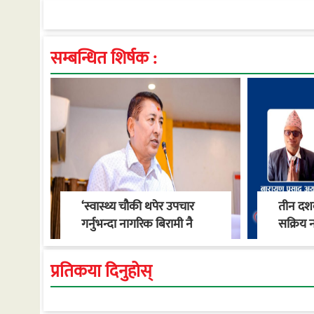
सम्बन्धित शिर्षक :
‘स्वास्थ्य चौकी थपेर उपचार
तीन दशक
गर्नुभन्दा नागरिक बिरामी नै
सक्रिय न
नपर्ने वातावरण बनाऔँ’ : मेयर
स्वास्थ्
खाँण
गाउँपालि
प्रतिकया दिनुहोस्
रूपान्त