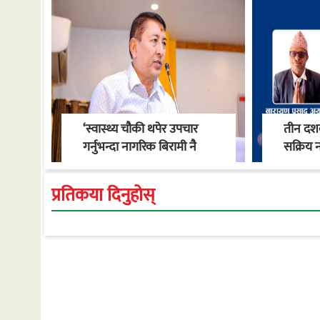
‘स्वास्थ्य चौकी थपेर उपचार
तीन दशक
गर्नुभन्दा नागरिक बिरामी नै
सक्रिय न
नपर्ने वातावरण बनाऔँ’ : मेयर
स्वास्थ्
खाँण
गाउँपालि
प्रतिकया दिनुहोस्
रूपान्त