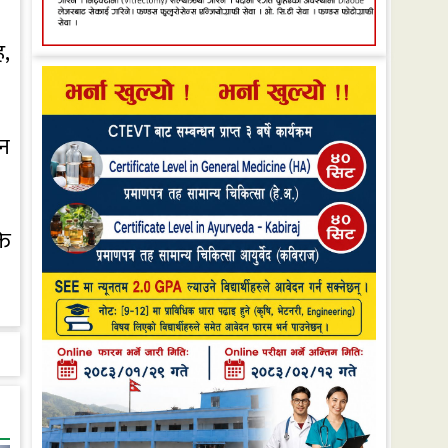
ह,
उन
ति