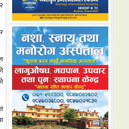
 २
ार
ाल
को
को
हत
मा