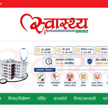
३४
ल
विचार/विश्लेषण
नर्सिङ
अन्तर्वार्ता
टिप्स/जानकारी
भान