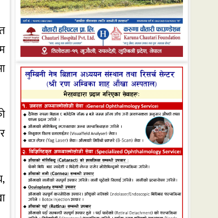
हत
कम
मा
को
ार
य,
खा