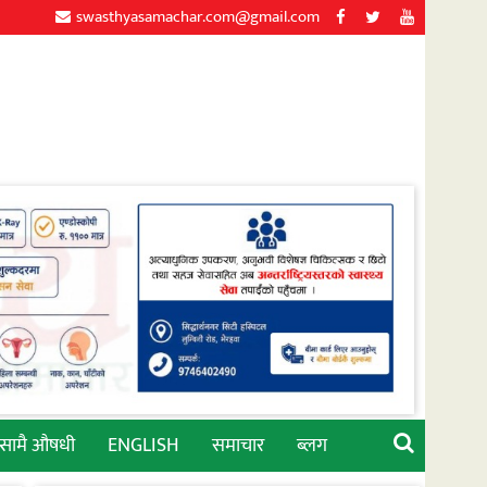
swasthyasamachar.com@gmail.com
्सामै औषधी
ENGLISH
समाचार
ब्लग