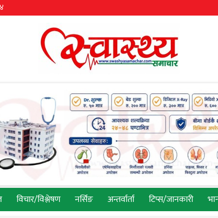
३४
ल
विचार/विश्लेषण
नर्सिङ
अन्तर्वार्ता
टिप्स/जानकारी
भान