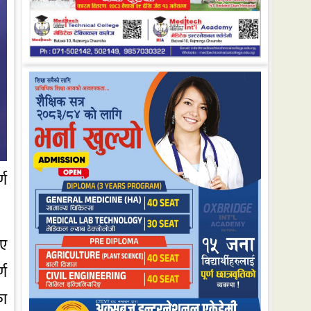
्ण
ाए
्ण
का