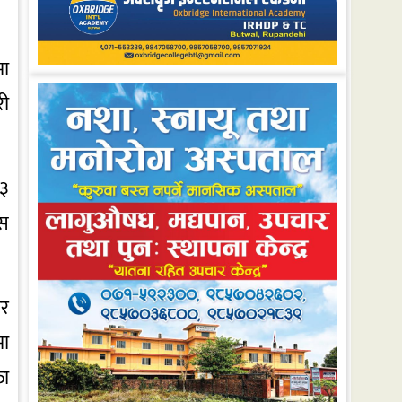
मा
री
 ३
ास
ार
मा
ता