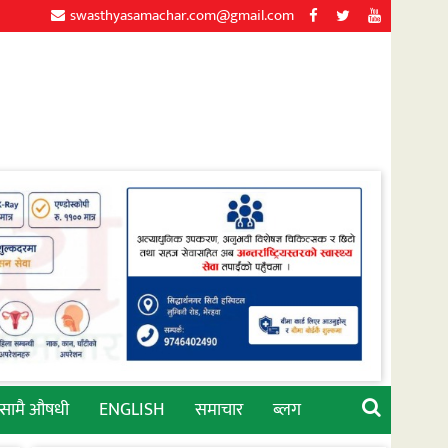
swasthyasamachar.com@gmail.com
्सामै औषधी
ENGLISH
समाचार
ब्लग