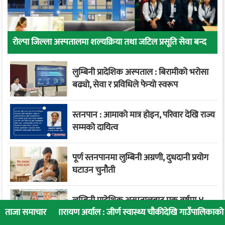
रोल्पा जिल्ला अस्पतालमा शल्यक्रिया तथा जटिल प्रसूति सेवा बन्द
लुम्बिनी प्रादेशिक अस्पताल : बिरामीको भरोसा
बढ्यो, सेवा र प्रविधिले फेर्‍यो स्वरूप
स्तनपान : आमाको मात्र होइन, परिवार देखि राज्य
सम्मको दायित्व
पूर्ण स्तनपानमा लुम्बिनी अग्रणी, दुधदानी प्रयोग
घटाउन चुनौती
लुम्बिनी प्रादेशिक अस्पतालबाट एक वर्षमा ४
ारायण अर्याल : जीर्ण स्वास्थ्य चौकीदेखि गाउँपालिकाको स्वास्थ्य रूपान्तरण
ताजा समाचार
लाख २० हजार बिरामीले लिए सेवा