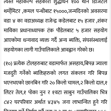
त्यस्तै महाकल्प सहकारी शुद्धोधन १०० थान डिजिटल
थर्मो्मिटर ,कमल पन्थीबाट १५०००,जन्मदिनको अवसरमा
वडा ४ का वडाअध्यक्ष राजेन्द्र कडेलबाट १५ हजार ,शंकर
माविका प्रधानाध्यापक टंक पौडेलबाट ५ हजार सहयोग
आएकोमा धन्यवाद व्यक्त गर्दै अन्य ब्यक्ति, संघसंस्थालाई
सहयोगका लागी गाउँपालिकाले आवह्वान गरेको छ।
(१०) प्रत्येक टोलहरुबाट वडामार्फत असहाय,बिपन्न ज्याला
मजदुरी गर्नेको ब्यक्तिहरुको लगत संकलन गरि बिपन्न
भएनभएको छानबिन गरि २० किलो चामल,२ किलो दाल,१
लिटर तेल,१ पोका नुन र १वटा साबुन गाउँपालिका भित्र
८४२ घरपरिवार अर्थात ४३४५ जना लाभान्वित हुने गरि