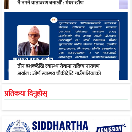
नै नपर्ने वातावरण बनाऔँ’ : मेयर खाँण
तीन दशकदेखि स्वास्थ्य सेवामा सक्रिय नारायण
अर्याल : जीर्ण स्वास्थ्य चौकीदेखि गाउँपालिकाको
स्वास्थ्य रूपान्तरण सम्म
प्रतिकया दिनुहोस्