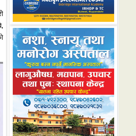
री
े,
को