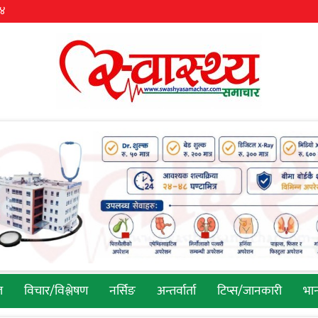
३४
ल
विचार/विश्लेषण
नर्सिङ
अन्तर्वार्ता
टिप्स/जानकारी
भान