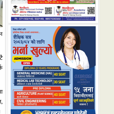
शन
टै
्क
मा
ल,
।