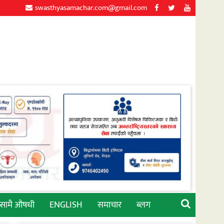
swasthyasamachar.com@gmail.com
्सामै औषधी
ENGLISH
समाचार
ब्लग