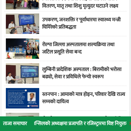
वितरण, मातृ तथा शिशु मृत्युदर घटाउने लक्ष्य
उपकरण, जनशक्ति र पूर्वाधारमा स्वास्थ्य मन्त्री
घिमिरेको प्रतिबद्धता
रोल्पा जिल्ला अस्पतालमा शल्यक्रिया तथा
जटिल प्रसूति सेवा बन्द
लुम्बिनी प्रादेशिक अस्पताल : बिरामीको भरोसा
बढ्यो, सेवा र प्रविधिले फेर्‍यो स्वरूप
स्तनपान : आमाको मात्र होइन, परिवार देखि राज्य
सम्मको दायित्व
सैनामैना आधारभूत अस्पतालबाट भदौ १५ देखि
ाउन्सिलको अध्यक्षमा प्रजापति र रजिस्ट्रारमा विष्ट नियुक्त
लुम्बिनी प्राद
ताजा समाचार
स्वास्थ्य बिमा सेवा सुरु हुने