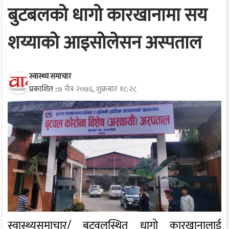
बुटबलको धागो कारखानामा सय
शय्याको आइसोलेसन अस्पताल
स्वास्थ्य समाचार
प्रकाशित :
७ चैत्र २०७६, शुक्रबार १८:२८
स्वास्थ्यसमाचार/ बुटवलस्थित धागो कारखानालाई