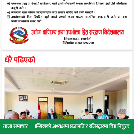
धेरै पढिएको
काउन्सिलको अध्यक्षमा प्रजापति र रजिस्ट्रारमा विष्ट नियुक्त
लुम्बिनी प्रा
ताजा समाचार