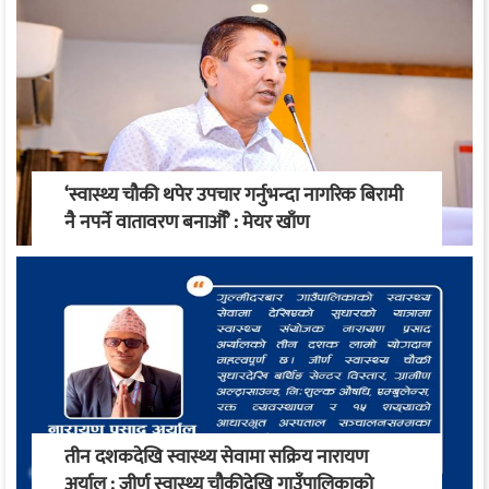
‘स्वास्थ्य चौकी थपेर उपचार गर्नुभन्दा नागरिक बिरामी
नै नपर्ने वातावरण बनाऔँ’ : मेयर खाँण
तीन दशकदेखि स्वास्थ्य सेवामा सक्रिय नारायण
अर्याल : जीर्ण स्वास्थ्य चौकीदेखि गाउँपालिकाको