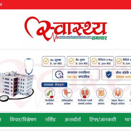
३४
ल
विचार/विश्लेषण
नर्सिङ
अन्तर्वार्ता
टिप्स/जानकारी
भान