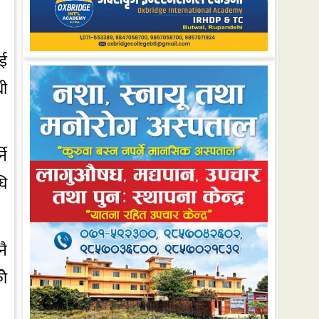
ाई
धी
ने
घि
नै
ोे