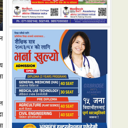
छन
्य
ना
कल
डा
मा