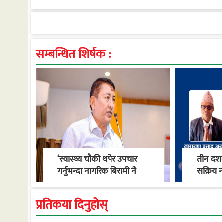
सम्बन्धित शिर्षक :
‘स्वास्थ्य चौकी थपेर उपचार
तीन दशक
गर्नुभन्दा नागरिक बिरामी नै
सक्रिय न
नपर्ने वातावरण बनाऔँ’ : मेयर
स्वास्थ्
खाँण
गाउँपालि
प्रतिकया दिनुहोस्
रूपान्त