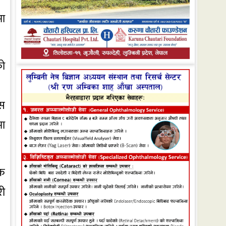
मा
को
िस
मा
जक
री