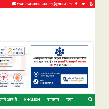
swasthyasamachar.com@gmail.com
्सामै औषधी
ENGLISH
समाचार
ब्लग