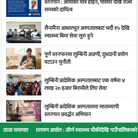
स्तनपान : आमाको मात्र होइन, परिवार देखि राज्य
सम्मको दायित्व
सैनामैना आधारभूत अस्पतालबाट भदौ १५ देखि
स्वास्थ्य बिमा सेवा सुरु हुने
पूर्ण स्तनपानमा लुम्बिनी अग्रणी, दुधदानी प्रयोग
घटाउन चुनौती
लुम्बिनी प्रादेशिक अस्पतालबाट एक वर्षमा ४
लाख २० हजार बिरामीले लिए सेवा
लुम्बिनी प्रादेशिक अस्पतालमा साताव्यापी
स्तनपान प्रवर्द्धन अभियान
ारायण अर्याल : जीर्ण स्वास्थ्य चौकीदेखि गाउँपालिकाको स्वास्थ्य रूपान्तरण
ताजा समाचार