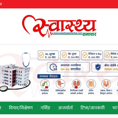
३४
ल
विचार/विश्लेषण
नर्सिङ
अन्तर्वार्ता
टिप्स/जानकारी
भान