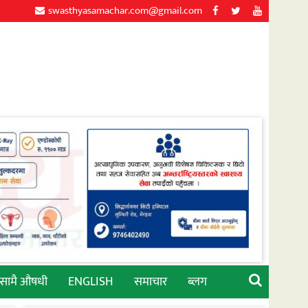
swasthyasamachar.com@gmail.com
्सामै औषधी
ENGLISH
समाचार
ब्लग