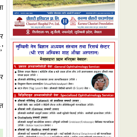
ना
तर
,’
ेर
ृत