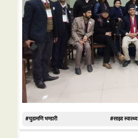
#चुडामणि भण्डारी
#साझा स्वास्थ्य