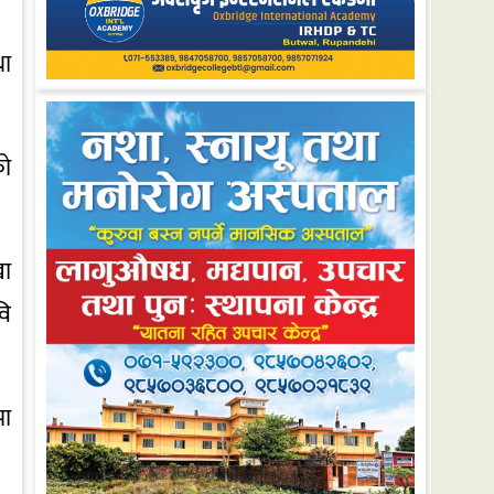
था
को
खा
वि
झा