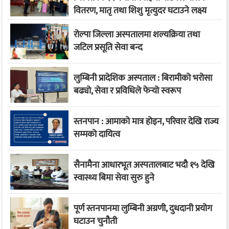
वितरण, मातृ तथा शिशु मृत्युदर घटाउने लक्ष्य
रोल्पा जिल्ला अस्पतालमा शल्यक्रिया तथा
जटिल प्रसूति सेवा बन्द
लुम्बिनी प्रादेशिक अस्पताल : बिरामीको भरोसा
बढ्यो, सेवा र प्रविधिले फेर्‍यो स्वरूप
स्तनपान : आमाको मात्र होइन, परिवार देखि राज्य
सम्मको दायित्व
सैनामैना आधारभूत अस्पतालबाट भदौ १५ देखि
स्वास्थ्य बिमा सेवा सुरु हुने
पूर्ण स्तनपानमा लुम्बिनी अग्रणी, दुधदानी प्रयोग
घटाउन चुनौती