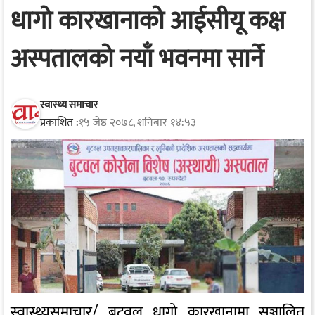
धागो कारखानाको आईसीयू कक्ष
अस्पतालको नयाँ भवनमा सार्ने
स्वास्थ्य समाचार
प्रकाशित :
१५ जेष्ठ २०७८, शनिबार १४:५३
स्वास्थ्यसमाचार/ बुटवल धागो कारखानामा सञ्चालित