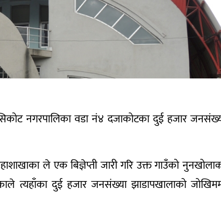
 मुसिकोट नगरपालिका वडा नं४ दजाकोटका दुई हजार जनसंख्
महाशाखाका ले एक बिज्ञेप्ती जारी गरि उक्त गाउँको नुनखोला
टिएकाले त्यहाँका दुई हजार जनसंख्या झाडापखालाको जोखिम