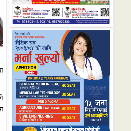
या
को
मा