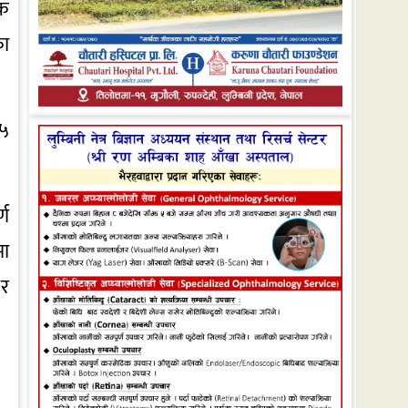
िक
का
२५
्ण
मा
 र