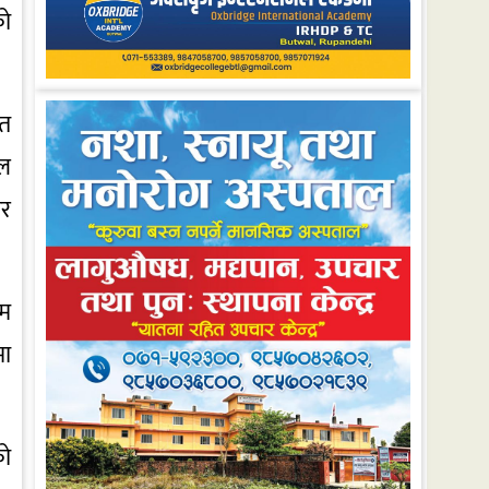
को
रत
कल
ार
िम
मा
को