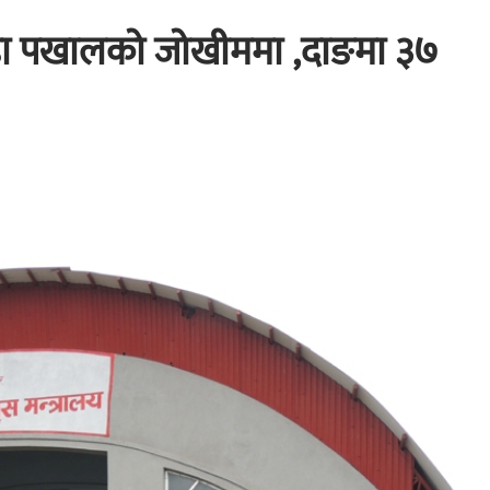
ाडा पखालको जोखीममा ,दाङमा ३७