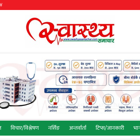
३४
ल
विचार/विश्लेषण
नर्सिङ
अन्तर्वार्ता
टिप्स/जानकारी
भान