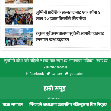
लुम्बिनी प्रादेशिक अस्पतालबाट एक वर्षमा ४
लाख २० हजार बिरामीले लिए सेवा
रुकुम पूर्व अस्पतालमा सुत्केरी आमाकै हातबाट
स्तनपान कक्ष उद्घाटन
लुम्वीनी प्रदेश को पहिलाे र एक मात्र स्वास्थ्य अनलाइन पत्रिका : स्वास्थ्य
समाचार डटकम
facebook
twitter
youtube
हाम्रो समूह
संचालक:
्सिलको अध्यक्षमा प्रजापति र रजिस्ट्रारमा विष्ट नियुक्त
लुम्बिनी प्रादेशि
ताजा समाचार
रुपन्देही मिडिया नेटवर्क प्रालि