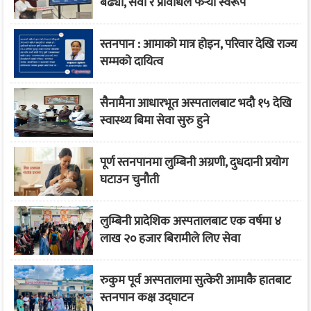
बढ्यो, सेवा र प्रविधिले फेर्‍यो स्वरूप
स्तनपान : आमाको मात्र होइन, परिवार देखि राज्य
सम्मको दायित्व
सैनामैना आधारभूत अस्पतालबाट भदौ १५ देखि
स्वास्थ्य बिमा सेवा सुरु हुने
पूर्ण स्तनपानमा लुम्बिनी अग्रणी, दुधदानी प्रयोग
घटाउन चुनौती
लुम्बिनी प्रादेशिक अस्पतालबाट एक वर्षमा ४
लाख २० हजार बिरामीले लिए सेवा
रुकुम पूर्व अस्पतालमा सुत्केरी आमाकै हातबाट
स्तनपान कक्ष उद्घाटन