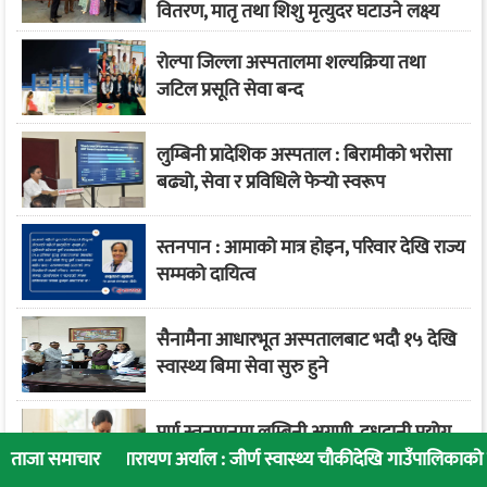
वितरण, मातृ तथा शिशु मृत्युदर घटाउने लक्ष्य
रोल्पा जिल्ला अस्पतालमा शल्यक्रिया तथा
जटिल प्रसूति सेवा बन्द
लुम्बिनी प्रादेशिक अस्पताल : बिरामीको भरोसा
बढ्यो, सेवा र प्रविधिले फेर्‍यो स्वरूप
स्तनपान : आमाको मात्र होइन, परिवार देखि राज्य
सम्मको दायित्व
सैनामैना आधारभूत अस्पतालबाट भदौ १५ देखि
स्वास्थ्य बिमा सेवा सुरु हुने
पूर्ण स्तनपानमा लुम्बिनी अग्रणी, दुधदानी प्रयोग
ारायण अर्याल : जीर्ण स्वास्थ्य चौकीदेखि गाउँपालिकाको स्वास्थ्य रूपान्तरण
घटाउन चुनौती
ताजा समाचार