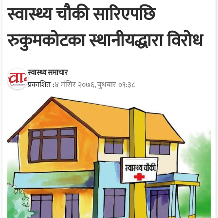
स्वास्थ्य चौकी सारिएपछि
रुकुमकोटका स्थानीयद्धारा विरोध
स्वास्थ्य समाचार
प्रकाशित :
४ मंसिर २०७६, बुधबार ०९:३८