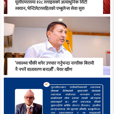
यूसीएमएसमा १२८ स्लाइसको अत्याधुनिक सिटी
स्क्यान, भेन्टिलेटरसहितको एम्बुलेन्स सेवा सुरु
‘स्वास्थ्य चौकी थपेर उपचार गर्नुभन्दा नागरिक बिरामी
नै नपर्ने वातावरण बनाऔँ’ : मेयर खाँण