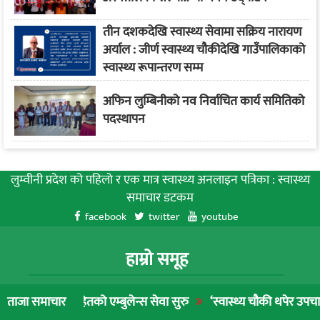
तीन दशकदेखि स्वास्थ्य सेवामा सक्रिय नारायण
अर्याल : जीर्ण स्वास्थ्य चौकीदेखि गाउँपालिकाको
स्वास्थ्य रूपान्तरण सम्म
अफिन लुम्बिनीको नव निर्वाचित कार्य समितिको
पदस्थापन
लुम्वीनी प्रदेश को पहिलाे र एक मात्र स्वास्थ्य अनलाइन पत्रिका : स्वास्थ्य
समाचार डटकम
facebook
twitter
youtube
हाम्रो समूह
संचालक:
तको एम्बुलेन्स सेवा सुरु
‘स्वास्थ्य चौकी थपेर उपचार गर्नुभन्दा नागरि
ताजा समाचार
रुपन्देही मिडिया नेटवर्क प्रालि