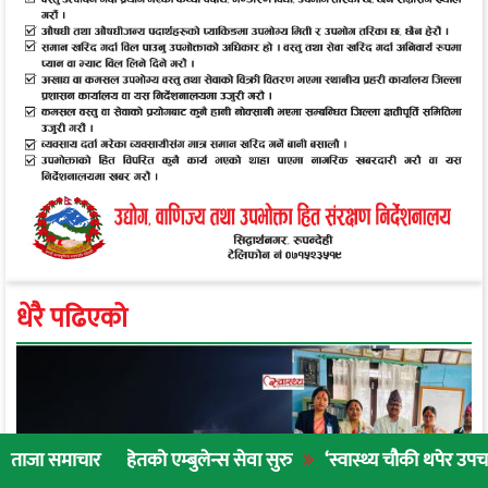
धेरै पढिएको
को एम्बुलेन्स सेवा सुरु
‘स्वास्थ्य चौकी थपेर उपचार गर्नुभन्दा नागरिक
ताजा समाचार