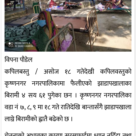
विपना पौडेल
कपिलबस्तु / असोज १८ गतेदेखी कपिलवस्तुको
कृष्णनगर नगरपालिकामा फैलीएको झाडापखालाका
बिरामी ४ सय ६१ पुगेका छन । कृष्णनगर नगरपालिका
वडा नं ७, ८, ९ मा १८ गते रातिदेखि बान्तासँगै झाडापखाला
लाग्ने बिरामीको ह्वातै बढेको छ ।
चेतनाको अभावका कारण सरसफाईमा ध्यान नदिँदा तथा