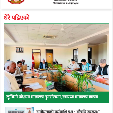
धेरै पढिएको
लुम्बिनी प्रदेशमा मन्त्रालय पुनर्संरचना, स्वास्थ्य मन्त्रालय कायम
संघीयताको मर्ममाथि प्रश्न : औषधि व्यवस्था