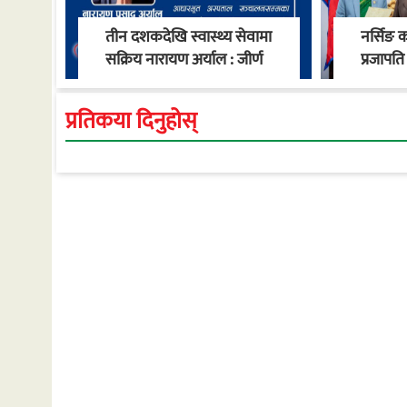
तीन दशकदेखि स्वास्थ्य सेवामा
नर्सिङ 
सक्रिय नारायण अर्याल : जीर्ण
प्रजापति 
स्वास्थ्य चौकीदेखि
नियुक्त
गाउँपालिकाको स्वास्थ्य
प्रतिकया दिनुहोस्
रूपान्तरण सम्म