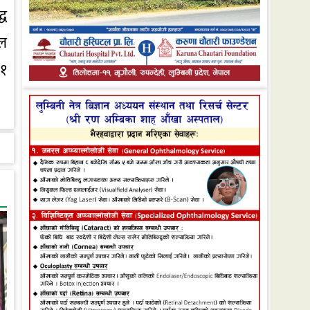
्ध
वल
 १