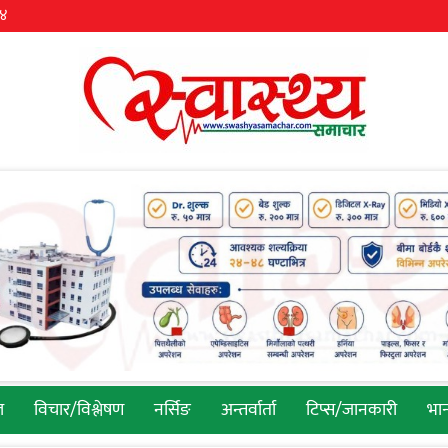
३४
ल
विचार/विश्लेषण
नर्सिङ
अन्तर्वार्ता
टिप्स/जानकारी
भान