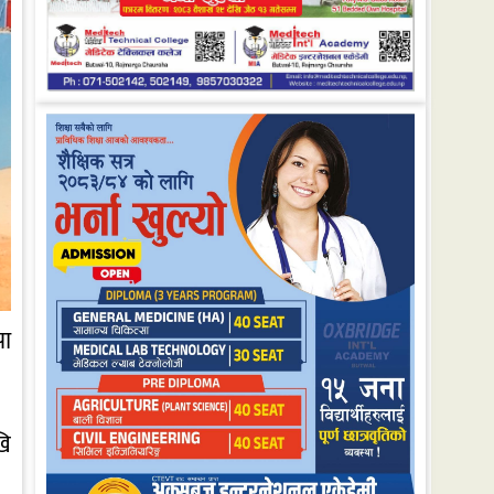
पा
खि