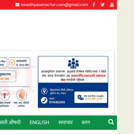
swasthyasamachar.com@gmail.com
्सामै औषधी
ENGLISH
समाचार
ब्लग