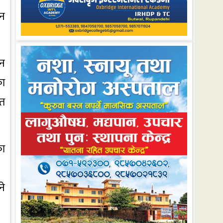
ान
ान
का
चत
का
ने