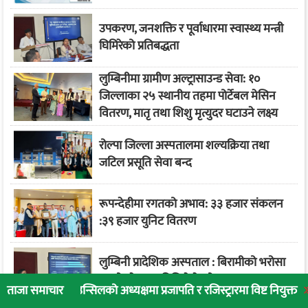
उपकरण, जनशक्ति र पूर्वाधारमा स्वास्थ्य मन्त्री
घिमिरेको प्रतिबद्धता
लुम्बिनीमा ग्रामीण अल्ट्रासाउन्ड सेवा: १०
जिल्लाका २५ स्थानीय तहमा पोर्टेबल मेसिन
वितरण, मातृ तथा शिशु मृत्युदर घटाउने लक्ष्य
रोल्पा जिल्ला अस्पतालमा शल्यक्रिया तथा
जटिल प्रसूति सेवा बन्द
रूपन्देहीमा रगतको अभाव: ३३ हजार संकलन
:३९ हजार युनिट वितरण
लुम्बिनी प्रादेशिक अस्पताल : बिरामीको भरोसा
बढ्यो, सेवा र प्रविधिले फेर्‍यो स्वरूप
काउन्सिलको अध्यक्षमा प्रजापति र रजिस्ट्रारमा विष्ट नियुक्त
लुम्बिनी प्रा
ताजा समाचार