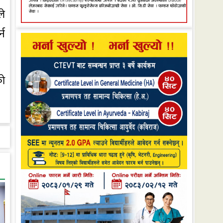
ले
्न
को