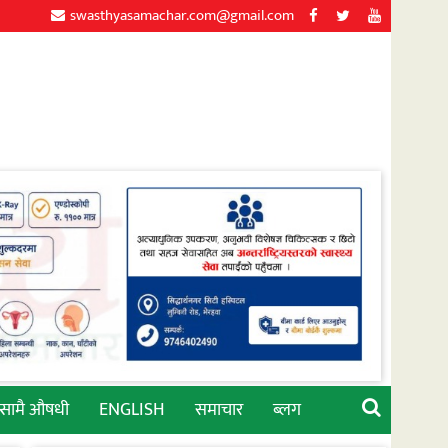
swasthyasamachar.com@gmail.com
्सामै औषधी
ENGLISH
समाचार
ब्लग