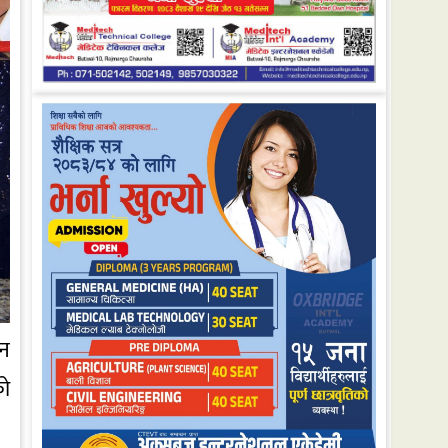
लन
को