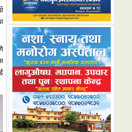
ाँ
था
गै
मा
ाई