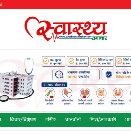
३४
ल
विचार/विश्लेषण
नर्सिङ
अन्तर्वार्ता
टिप्स/जानकारी
भान