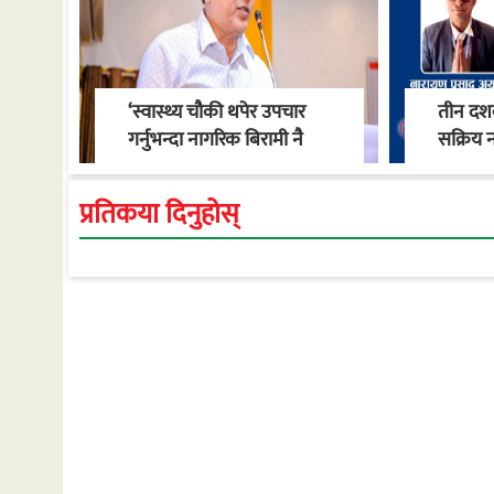
‘स्वास्थ्य चौकी थपेर उपचार
तीन दशक
गर्नुभन्दा नागरिक बिरामी नै
सक्रिय न
नपर्ने वातावरण बनाऔँ’ : मेयर
स्वास्थ्
खाँण
गाउँपालि
प्रतिकया दिनुहोस्
रूपान्त