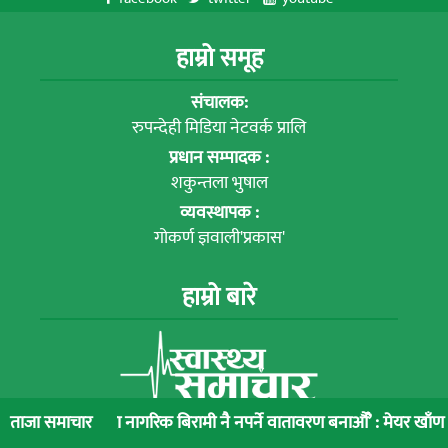
हाम्रो समूह
संचालक:
रुपन्देही मिडिया नेटवर्क प्रालि
प्रधान सम्पादक :
शकुन्तला भुषाल
व्यवस्थापक :
गोकर्ण ज्ञवाली'प्रकास'
हाम्रो बारे
भन्दा नागरिक बिरामी नै नपर्ने वातावरण बनाऔँ’ : मेयर खाँण
तीन दशकदेखि स
ताजा समाचार
प्रेस काउन्सिल सूचीकरण नम्बर :
१६२५/०७७/०७८