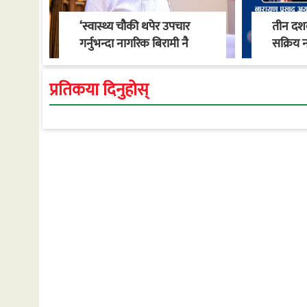
‘स्वास्थ्य चौकी थपेर उपचार
तीन दशक
गर्नुभन्दा नागरिक बिरामी नै
सक्रिय न
नपर्ने वातावरण बनाऔँ’ : मेयर
स्वास्थ्
खाँण
गाउँपालि
प्रतिकया दिनुहोस्
रूपान्त