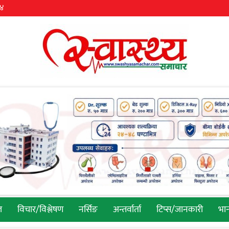
३४
ल
विचार/विश्लेषण
नर्सिङ
अन्तर्वार्ता
टिप्स/जानकारी
भान