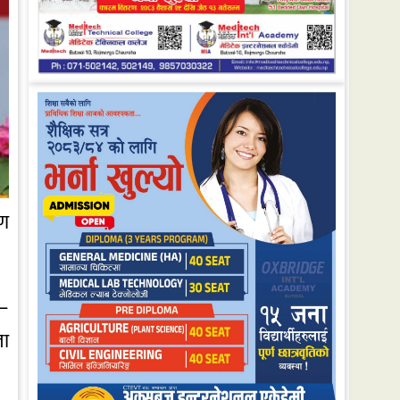
रण
छ—
ला