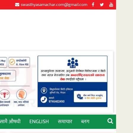
swasthyasamachar.com@gmail.com
्सामै औषधी
ENGLISH
समाचार
ब्लग