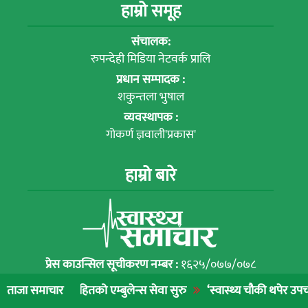
हाम्रो समूह
संचालक:
रुपन्देही मिडिया नेटवर्क प्रालि
प्रधान सम्पादक :
शकुन्तला भुषाल
व्यवस्थापक :
गोकर्ण ज्ञवाली'प्रकास'
हाम्रो बारे
प्रेस काउन्सिल सूचीकरण नम्बर :
१६२५/०७७/०७८
सूचना विभाग दर्ता नम्बर :
२७०७/०७७/०७८
हितको एम्बुलेन्स सेवा सुरु
‘स्वास्थ्य चौकी थपेर उपचार गर्नुभन्दा नाग
ताजा समाचार