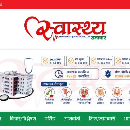
३४
ल
विचार/विश्लेषण
नर्सिङ
अन्तर्वार्ता
टिप्स/जानकारी
भान