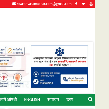
swasthyasamachar.com@gmail.com
्सामै औषधी
ENGLISH
समाचार
ब्लग