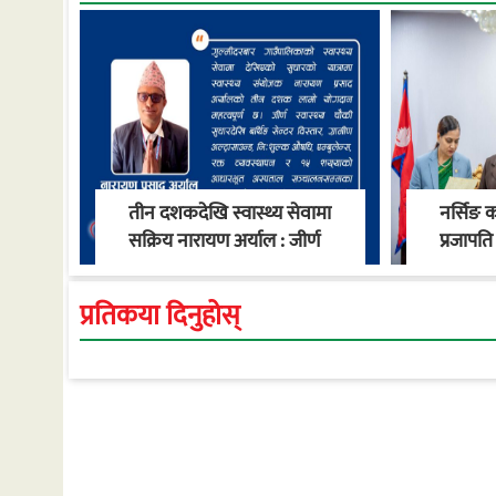
तीन दशकदेखि स्वास्थ्य सेवामा
नर्सिङ 
सक्रिय नारायण अर्याल : जीर्ण
प्रजापति 
स्वास्थ्य चौकीदेखि
नियुक्त
गाउँपालिकाको स्वास्थ्य
प्रतिकया दिनुहोस्
रूपान्तरण सम्म