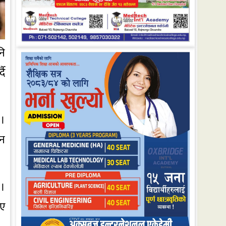
नि
दै
 ।
उन
 ।
ाए