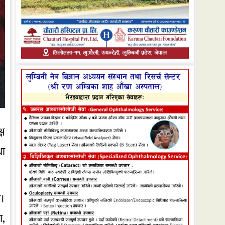
्ष
था
ो।
ा,