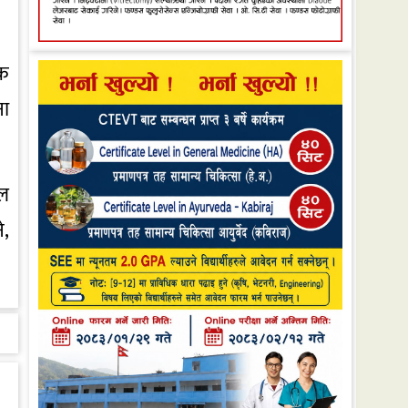
िक
ना
ाल
े,