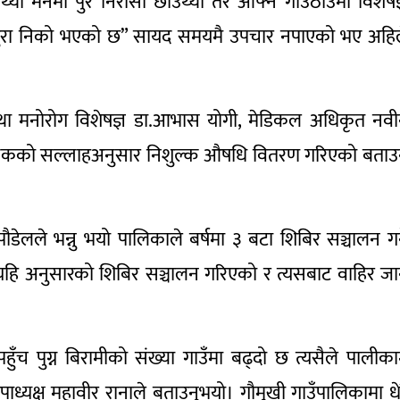
्यो मनमा पुरै निरासा छाउँथ्यो तर आफ्नै गाउँठाउँमा विशेषज
े पुरा निको भएको छ” सायद समयमै उपचार नपाएको भए अहि
था मनोरोग विशेषज्ञ डा.आभास योगी, मेडिकल अधिकृत नव
ित्सकको सल्लाहअनुसार निशुल्क औषधि वितरण गरिएको बताउ
ेलले भन्नु भयो पालिकाले बर्षमा ३ बटा शिबिर सञ्चालन गर्
हि अनुसारको शिबिर सञ्चालन गरिएको र त्यसबाट वाहिर ज
च पुग्न बिरामीको संख्या गाउँमा बढ्दो छ त्यसैले पालीका
्यक्ष महावीर रानाले बताउनुभयो। गौमुखी गाउँपालिकामा धे