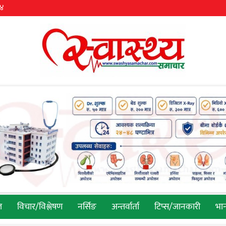
३४
ल
विचार/विश्लेषण
नर्सिङ
अन्तर्वार्ता
टिप्स/जानकारी
भान