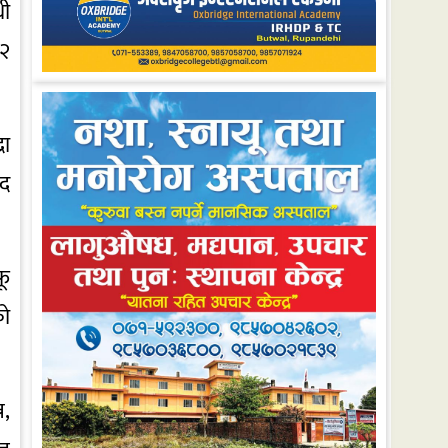
धी
 २
रा
हद
फू
को
न,