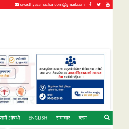
swasthyasamachar.com@gmail.com
्सामै औषधी
ENGLISH
समाचार
ब्लग