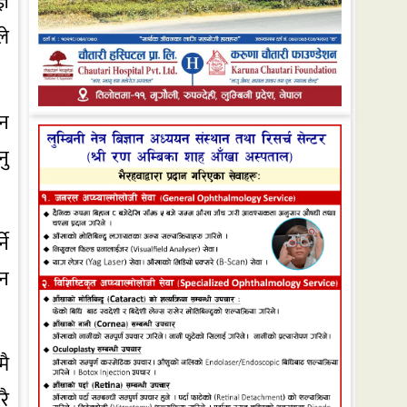
्ञ
ले
ीन
नु
ने
ान
मै
रै